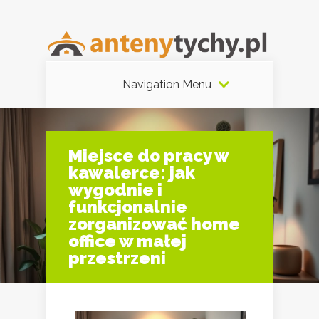
Navigation Menu
Miejsce do pracy w
kawalerce: jak
wygodnie i
funkcjonalnie
zorganizować home
office w małej
przestrzeni