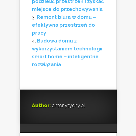
podzielić przestrzeń i zyskać
miejsce do przechowywania
Remont biura w domu –
efektywna przestrzeń do
pracy
Budowa domu z
wykorzystaniem technologii
smart home – inteligentne
rozwiązania
Author:
antenytychy.pl