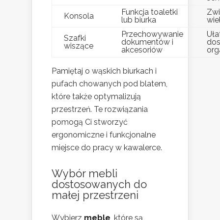
Funkcja toaletki
Zwi
Konsola
lub biurka
wie
Przechowywanie
Uła
Szafki
dokumentów i
dos
wiszące
akcesoriów
org
Pamiętaj o wąskich biurkach i
pufach chowanych pod blatem,
które także optymalizują
przestrzeń. Te rozwiązania
pomogą Ci stworzyć
ergonomiczne i funkcjonalne
miejsce do pracy w kawalerce.
Wybór mebli
dostosowanych do
małej przestrzeni
Wybierz
meble
, które są