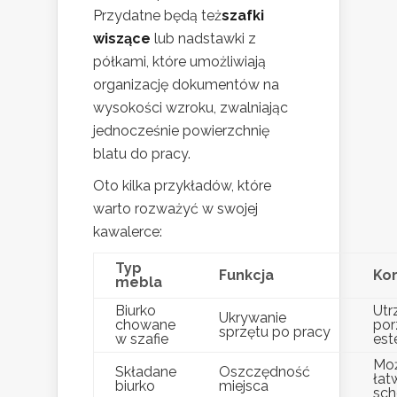
Przydatne będą też
szafki
wiszące
lub nadstawki z
półkami, które umożliwiają
organizację dokumentów na
wysokości wzroku, zwalniając
jednocześnie powierzchnię
blatu do pracy.
Oto kilka przykładów, które
warto rozważyć w swojej
kawalerce:
Typ
Funkcja
Kor
mebla
Biurko
Utr
Ukrywanie
chowane
por
sprzętu po pracy
w szafie
est
Moż
Składane
Oszczędność
łat
biurko
miejsca
sch