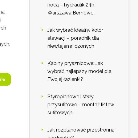
nocą – hydraulik 24h
na,
Warszawa Bemowo.
i
ych
Jak wybrać idealny kolor
elewacji – poradnik dla
nych,
niewtajemniczonych
Kabiny prysznicowe: Jak
wybrać najlepszy model dla
Twojej łazienki?
re
Styropianowe listwy
przysufitowe – montaż listew
sufitowych
Jak rozplanować przestronną
garderobę?