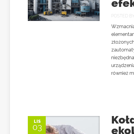
efe
POSTED B
Wzmacnia
elementam
złożonych 
zautomaty
niezbędna
urządzenia
również mi
Kołd
LIS
03
eko