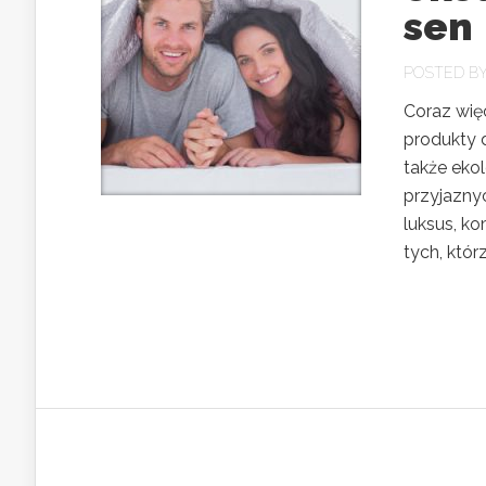
sen
POSTED B
Coraz wię
produkty d
także ekol
przyjaznyc
luksus, k
tych, któr