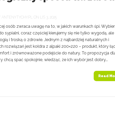
Y
ANTENYTYCHY.PL
ON LIS 3, 2025
cej osób zwraca uwagę na to, w jakich warunkach śpi. Wybier
o sypialni, coraz częściej kierujemy się nie tylko wygodą, ale
ogią i troską o zdrowie. Jednym z najbardziej naturalnych i
h rozwiązań jest kołdra z alpaki 200×220 – produkt, który łą
omfort i zrównoważone podejście do natury. To propozycja dl
zy chcą spać spokojnie, wiedząc, że ich wybór jest dobry...
Read Mo