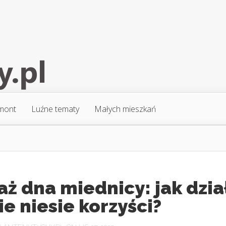
mont
Luźne tematy
Małych mieszkań
ż dna miednicy: jak dzia
kie niesie korzyści?