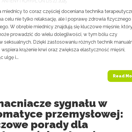
Y
ANTENYTYCHY.PL
ON LIS 27, 2025
 miednicy to coraz częściej doceniana technika terapeutycz
a celu nie tylko relaksację, ale i poprawę zdrowia fizycznego 
ego. W obrębie miednicy znajdują się kluczowe mięśnie, któr
może prowadzić do wielu dolegliwości, w tym bólu czy
 seksualnych. Dzięki zastosowaniu różnych technik manual
wspiera krążenie krwi oraz zwiększa elastyczność mięśni,
 ulgę i...
Read Mo
acniacze sygnału w
omatyce przemysłowej:
czowe porady dla