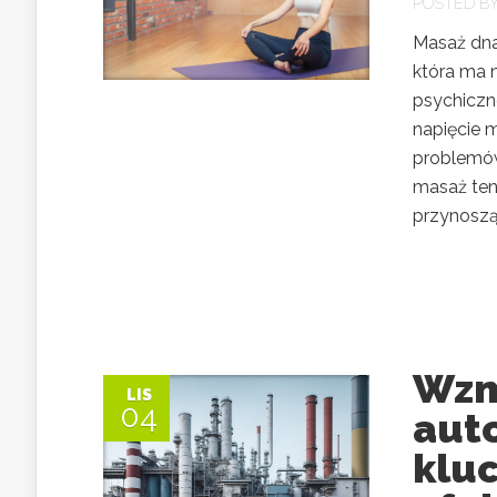
POSTED B
Masaż dna
która ma n
psychiczn
napięcie 
problemów
masaż ten 
przynosząc
Wzm
LIS
04
aut
klu