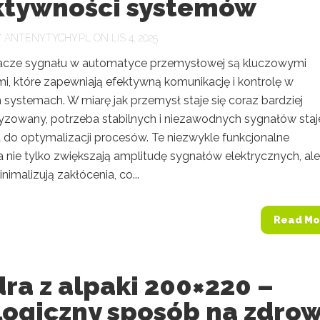
ktywności systemów
Y
ANTENYTYCHY.PL
ON LIS 4, 2025
cze sygnału w automatyce przemysłowej są kluczowymi
i, które zapewniają efektywną komunikację i kontrolę w
systemach. W miarę jak przemysł staje się coraz bardziej
zowany, potrzeba stabilnych i niezawodnych sygnałów staje
 do optymalizacji procesów. Te niezwykle funkcjonalne
 nie tylko zwiększają amplitudę sygnałów elektrycznych, ale
nimalizują zakłócenia, co...
Read Mo
ra z alpaki 200×220 –
logiczny sposób na zdro