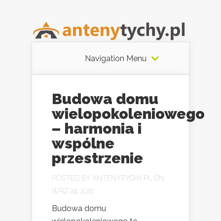
Navigation Menu
Budowa domu
wielopokoleniowego
– harmonia i
wspólne
przestrzenie
POSTED BY
ANTENYTYCHY.PL
ON
WRZ 24, 2022
Budowa domu