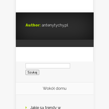
Author:
antenytychy.pl
Szukaj:
Wokół domu
Jakie są trendy w