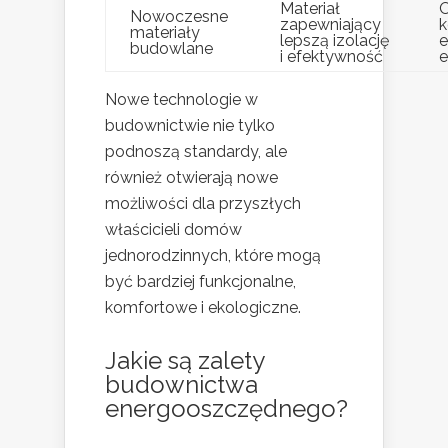
Materiał
O
Nowoczesne
zapewniający
materiały
lepszą izolację
e
budowlane
i efektywność
e
Nowe technologie w
budownictwie nie tylko
podnoszą standardy, ale
również otwierają nowe
możliwości dla przyszłych
właścicieli domów
jednorodzinnych, które mogą
być bardziej funkcjonalne,
komfortowe i ekologiczne.
Jakie są zalety
budownictwa
energooszczędnego?