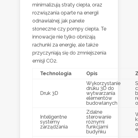
minimalizują straty ciepła, oraz
rozwiązania oparte na energii
odnawialnej, jak panele
słoneczne czy pompy ciepła. Te
innowacje nie tylko obniżają
rachunki za energię, ale także
przyczyniają się do zmniejszenia
emisji CO2.
Technologia
Opis
Z
Wykorzystanie
S
druku 3D do
c
Druk 3D
wytwarzania
b
elementów
r
budowlanych
Zdalne
Inteligentne
sterowanie
k
systemy
różnymi
zarządzania
funkcjami
e
budynku