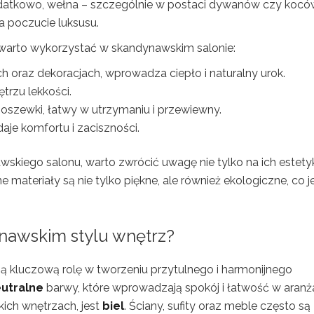
odatkowo, wełna – szczególnie w postaci dywanów czy kocó
a poczucie luksusu.
e warto wykorzystać w skandynawskim salonie:
oraz dekoracjach, wprowadza ciepło i naturalny urok.
trzu lekkości.
oszewki, łatwy w utrzymaniu i przewiewny.
aje komfortu i zaciszności.
skiego salonu, warto zwrócić uwagę nie tylko na ich estety
e materiały są nie tylko piękne, ale również ekologiczne, co j
.
ynawskim stylu wnętrz?
 kluczową rolę w tworzeniu przytulnego i harmonijnego
utralne
barwy, które wprowadzają spokój i łatwość w aranża
ich wnętrzach, jest
biel
. Ściany, sufity oraz meble często są