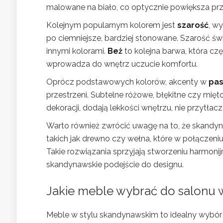
malowane na biało, co optycznie powiększa przes
Kolejnym popularnym kolorem jest
szarość
, w
po ciemniejsze, bardziej stonowane. Szarość świ
innymi kolorami.
Beż
to kolejna barwa, która czę
wprowadza do wnętrz uczucie komfortu.
Oprócz podstawowych kolorów, akcenty w
pas
przestrzeni. Subtelne różowe, błękitne czy mię
dekoracji, dodają lekkości wnętrzu, nie przytłac
Warto również zwrócić uwagę na to, że skandyna
takich jak drewno czy wełna, które w połączeniu
Takie rozwiązania sprzyjają stworzeniu harmonij
skandynawskie podejście do designu.
Jakie meble wybrać do salonu 
Meble w stylu skandynawskim to idealny wybór dl