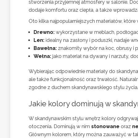
stworzenia przyjemnej atmosfery w salonie. D
dodaje komfortu oraz ciepła, a także wprowadz
Oto kilka najpopularniejszych materiałów, któr
Drewno:
wykorzystane w meblach, podłogach 
Len:
idealny na zasłony i poduszki, nadaje wnę
Bawełna:
znakomity wybór na koc, obrusy i p
Wełna:
jako materiał na dywany i narzuty, dod
Wybierając odpowiednie materiały do skandynaw
ale także funkcjonalność oraz trwałość. Naturaln
zgodne z duchem skandynawskiego stylu życia
Jakie kolory dominują w skand
W skandynawskim stylu wnętrz kolory odgrywają
otoczenia. Dominują w nim
stonowane
oraz
ne
Głównym kolorem, który można zauważyć w tak