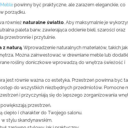
Meble
powinny być praktyczne, ale zarazem eleganckie, co
 w porządku.
wa również
naturalne światło
. Aby maksymalnie je wykorzy
tralna paleta barw, zawierająca odcienie bieli, szarości oraz
przestronnie i przytulnie.
 z naturą
. Wprowadzenie naturalnych materiałów, takich jak
wnętrza. Można zainwestować w drewniane meble lub dodatki
obrane rośliny doniczkowe wprowadzą do wnętrza świeżość i
tóra jest równie ważna co estetyka. Przestrzeń powinna być t
 dostęp do wszystkich niezbędnych przedmiotów. Pomocne
rzestrzeń i przyczyniają się do lepszego zorganizowania wnęt
 i powiększają przestrzeń.
ą ciepło i charakter do Twojego salonu.
ej w stylu skandynawskim.
był zarówno stylowy, jak i praktyczny.