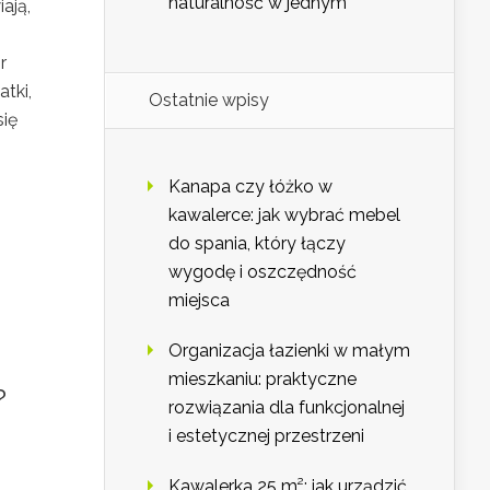
naturalność w jednym
ają,
r
tki,
Ostatnie wpisy
się
Kanapa czy łóżko w
kawalerce: jak wybrać mebel
do spania, który łączy
wygodę i oszczędność
miejsca
Organizacja łazienki w małym
mieszkaniu: praktyczne
?
rozwiązania dla funkcjonalnej
i estetycznej przestrzeni
Kawalerka 25 m²: jak urządzić