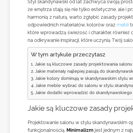
Styl skandynawski od lat zachwyca swoją prosto
że wnętrza stają się nie tylko estetyczne, ale i 
harmonią z naturą, warto zgłębić zasady projek
odpowiednich materiałów, kolorów oraz
mebli
t
które wprowadzą świeżość i charakter, również o
na odkrywanie inspiracji, które uczynią Twój sal
W tym artykule przeczytasz
Jakie są kluczowe zasady projektowania salonu
Jakie materiały najlepiej pasują do skandynaws
Jakie kolory dominują w skandynawskim stylu w
Jakie meble wybrać do salonu w stylu skandyn
Jakie dodatki wprowadzić do skandynawskiego 
Jakie są kluczowe zasady proj
Projektowanie salonu w stylu skandynawskim op
funkcjonalnością.
Minimalizm
jest jednym z naj