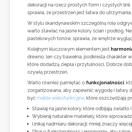
dekoracji na rzecz prostych form i czystych linii.
sprawia, że przestrzeń jest łatwa do utrzymania
W stylu skandynawskim szczególną rolę odgry
warto stawiać na jasne kolory ścian i podłóg. Neu
pastelowych tonów, sprawia, że wnętrze wygląda 
Kolejnym kluczowym elementem jest
harmonia
drewno, len czy bawełna, podkreśla charakter 
które dodadzą ciepła i przytulności. Dobrze d
ożywią przestrzeń.
Warto również pamiętać o
funkcjonalności
, k
zorganizowana, aby zapewnić wygodę i łatwy
być
meble wielofunkcyjne
, które oszczędzają p
Stawiaj na jasne kolory, które odbijają światło
Wybieraj naturalne materiały, które wprowadz
Unikaj nadmiaru dekoracji; mniej znaczy więc
Dbaj o funkcjonalność i ergonomię, aby salon 