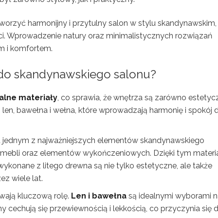
tworzyć harmonijny i przytulny salon w stylu skandynawskim,
ci. Wprowadzenie natury oraz minimalistycznych rozwiązań
m i komfortem.
ją do skandynawskiego salonu?
alne materiały
, co sprawia, że wnętrza są zarówno estetyc
, len, bawełna i wełna, które wprowadzają harmonię i spokój 
st jednym z najważniejszych elementów skandynawskiego
 mebli oraz elementów wykończeniowych. Dzięki tym mater
wykonane z litego drewna są nie tylko estetyczne, ale także
ez wiele lat.
wają kluczową rolę.
Len i bawełna
są idealnymi wyborami n
ny cechują się przewiewnością i lekkością, co przyczynia się 