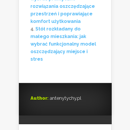
rozwiązania oszczędzające
przestrzeń i poprawiające
komfort użytkowania
Stół rozkładany do
małego mieszkania: jak
wybrać funkcjonalny model
oszczędzający miejsce i
stres
Author:
antenytychy.pl