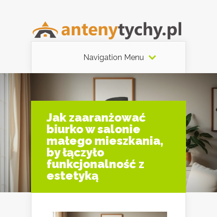
Navigation Menu
Jak zaaranżować
biurko w salonie
małego mieszkania,
by łączyło
funkcjonalność z
estetyką