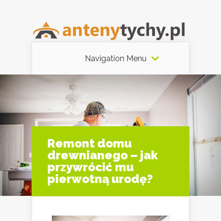
Navigation Menu
Remont domu
drewnianego – jak
przywrócić mu
pierwotną urodę?