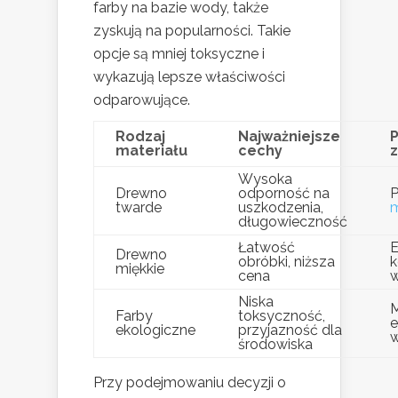
farby na bazie wody, także
zyskują na popularności. Takie
opcje są mniej toksyczne i
wykazują lepsze właściwości
odparowujące.
Rodzaj
Najważniejsze
P
materiału
cechy
Wysoka
Drewno
odporność na
P
twarde
uszkodzenia,
długowieczność
Łatwość
E
Drewno
obróbki, niższa
k
miękkie
cena
w
Niska
M
Farby
toksyczność,
e
ekologiczne
przyjazność dla
w
środowiska
Przy podejmowaniu decyzji o