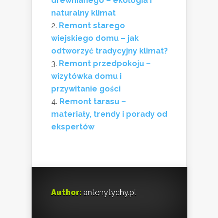
drewnianego – ekologia i
naturalny klimat
Remont starego
wiejskiego domu – jak
odtworzyć tradycyjny klimat?
Remont przedpokoju –
wizytówka domu i
przywitanie gości
Remont tarasu –
materiały, trendy i porady od
ekspertów
Author:
antenytychy.pl