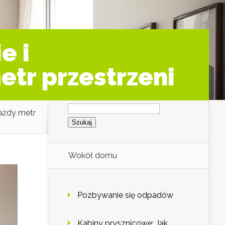
e i
etr przestrzeni
Szukaj:
każdy metr
Wokół domu
Pozbywanie się odpadów
Kabiny prysznicowe: Jak