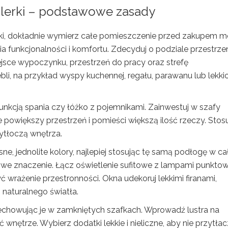
lerki – podstawowe zasady
i, dokładnie wymierz całe pomieszczenie przed zakupem meb
a funkcjonalności i komfortu. Zdecyduj o podziale przestrzen
ejsce wypoczynku, przestrzeń do pracy oraz strefę
i, na przykład wyspy kuchennej, regału, parawanu lub lekki
funkcją spania czy łóżko z pojemnikami. Zainwestuj w szafy
 powiększy przestrzeń i pomieści większą ilość rzeczy. Stosu
zytłoczą wnętrza.
sne, jednolite kolory, najlepiej stosując tę samą podłogę w c
owe znaczenie. Łącz oświetlenie sufitowe z lampami punkto
yć wrażenie przestronności. Okna udekoruj lekkimi firanami,
j naturalnego światła.
echowując je w zamkniętych szafkach. Wprowadź lustra na
nętrze. Wybierz dodatki lekkie i nieliczne, aby nie przytła