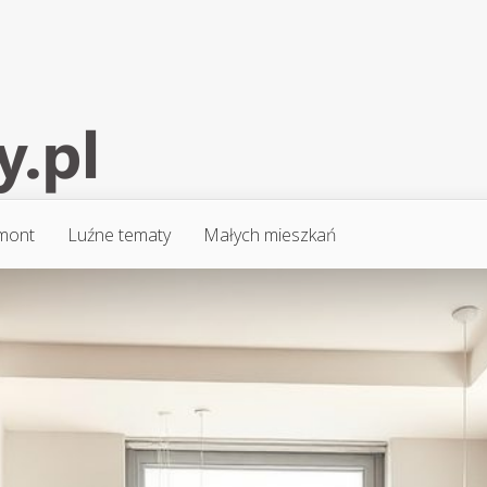
mont
Luźne tematy
Małych mieszkań