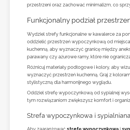
przestrzeni oraz zachować minimalizm, co sprz
Funkcjonalny podział przestrze
Wydziel strefy funkcjonalne w kawalerce za po
oddzielić przestrzeń wypoczynkową od miejsca 
kuchenną, aby wyznaczyć granicę między anekse
parawany czy ażurowe ramy, które nie ogranicza
Różnicuj materiały podłogowe i kolory, aby wizu
wyznaczyć przestrzeń kuchenną. Graj z kolorami
stylistyczną dla harmonijnego wyglądu.
Oddziel strefę wypoczynkową od sypialnej wyso
tym rozwiązaniom zwiększysz komfort i organiz
Strefa wypoczynkowa i sypialnian
Aby zaaranżować
strefę wypoczynkową
i
syp