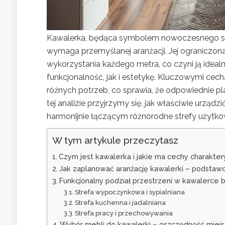
Kawalerka, będąca symbolem nowoczesnego stylu 
wymaga przemyślanej aranżacji. Jej ograniczo
wykorzystania każdego metra, co czyni ją ide
funkcjonalność, jak i estetykę. Kluczowymi ce
różnych potrzeb, co sprawia, że odpowiednie plan
tej analizie przyjrzymy się, jak właściwie urząd
harmonijnie łączącym różnorodne strefy użytko
W tym artykule przeczytasz
Czym jest kawalerka i jakie ma cechy charakte
Jak zaplanować aranżację kawalerki – podsta
Funkcjonalny podział przestrzeni w kawalerce 
Strefa wypoczynkowa i sypialniana
Strefa kuchenna i jadalniana
Strefa pracy i przechowywania
Wybór mebli do kawalerki – oszczędność miejsc