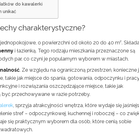
datków do kawalerki
h unikać
 cechy charakterystyczne?
 jednopokojowe, o powierzchni od około 20 do 40 m². Składa
henny
i łazienką. Tego rodzaju mieszkania przeznaczone są
łodych par, co czyni je popularnym wyborem w miastach.
onalność
. Ze względu na ograniczoną przestrzeń, konieczne 
, takie jak miejsce do spania, gotowania, odpoczynku i prac
kcyjne i rozwiązania oszczędzające miejsce, takie jak
ą być przechowywane w razie potrzeby.
alerek
, sprzyja atrakcyjności wnętrza, które wydaje się jaśniejs
enie stref – odpoczynkowej, kuchennej i roboczej – co zwię
aje się praktycznym wyborem dla osób, które cenią sobie
kwadratowych.