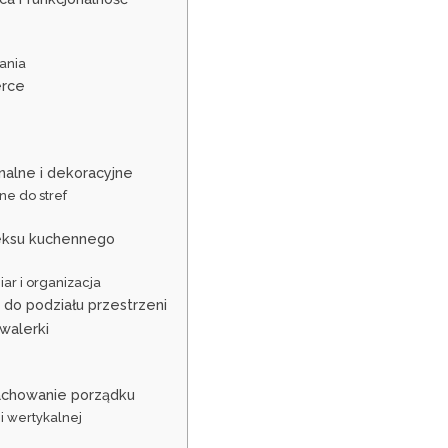
pania
erce
nalne i dekoracyjne
e do stref
aneksu kuchennego
r i organizacja
do podziału przestrzeni
walerki
zachowanie porządku
i wertykalnej