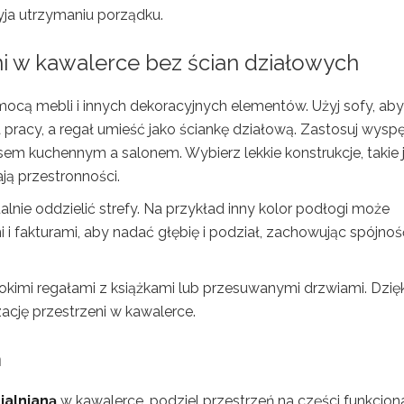
yja utrzymaniu porządku.
ni w kawalerce bez ścian działowych
mocą mebli i innych dekoracyjnych elementów. Użyj sofy, aby
pracy, a regał umieść jako ściankę działową. Zastosuj wysp
m kuchennym a salonem. Wybierz lekkie konstrukcje, takie 
ją przestronności.
alnie oddzielić strefy. Na przykład inny kolor podłogi może
 i fakturami, aby nadać głębię i podział, zachowując spójnoś
kimi regałami z książkami lub przesuwanymi drzwiami. Dzięk
ację przestrzeni w kawalerce.
a
ialnianą
w kawalerce, podziel przestrzeń na części funkcjona