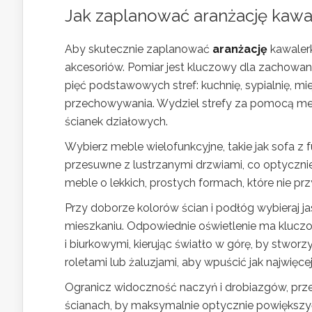
Jak zaplanować aranżację kawa
Aby skutecznie zaplanować
aranżację
kawalerk
akcesoriów. Pomiar jest kluczowy dla zachowani
pięć podstawowych stref: kuchnię, sypialnię, mi
przechowywania. Wydziel strefy za pomocą mebl
ścianek działowych.
Wybierz meble wielofunkcyjne, takie jak sofa z 
przesuwne z lustrzanymi drzwiami, co optycznie
meble o lekkich, prostych formach, które nie pr
Przy doborze kolorów ścian i podłóg wybieraj ja
mieszkaniu. Odpowiednie oświetlenie ma klucz
i biurkowymi, kierując światło w górę, by stworz
roletami lub żaluzjami, aby wpuścić jak najwięce
Ogranicz widoczność naczyń i drobiazgów, prz
ścianach, by maksymalnie optycznie powiększyć w