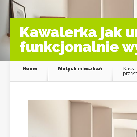
Kawalerka jak u
funkcjonalnie w
Home
Małych mieszkań
Kawale
przest