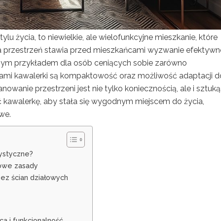
życia, to niewielkie, ale wielofunkcyjne mieszkanie, które
na przestrzeń stawia przed mieszkańcami wyzwanie efektyw
alnym przykładem dla osób ceniących sobie zarówno
chami kawalerki są kompaktowość oraz możliwość adaptacji d
owanie przestrzeni jest nie tylko koniecznością, ale i sztuką
zić kawalerkę, aby stała się wygodnym miejscem do życia,
we.
rystyczne?
wowe zasady
bez ścian działowych
a i funkcjonalność