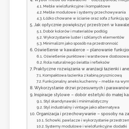
Meble wielofunkcyjne i kompaktowe
Meble modułowe i systemy przechowywania
Łóżko chowane w ścianie oraz sofa z funkcją s
Jak optycznie powiększyć przestrzeń w kawal
Dobór kolorów i materiałów podłóg
Wykorzystanie luster i szklanych elementów
Minimalizm jako sposób na przestronność
Oświetlenie w kawalerce – planowanie funkcjo
Oświetlenie punktowe i warstwowe dostosowan
Rola naturalnego światła i refleksów
Praktyczne rozwiązania w aranżacji łazienki i 
Kompaktowa łazienka z kabiną prysznicową
Funkcjonalny aneks kuchenny – meble na wymia
Wykorzystanie drzwi przesuwnych i parawanów 
Inspiracje stylowe – dobór estetyki do małej ka
Styl skandynawski i minimalistyczny
Styl industrialny i vintage jako alternatywa
Organizacja i przechowywanie – sposoby na 
Schowki, pawlacze i wykorzystanie przestrzen
Systemy modułowe i wielofunkcyjne dodatki