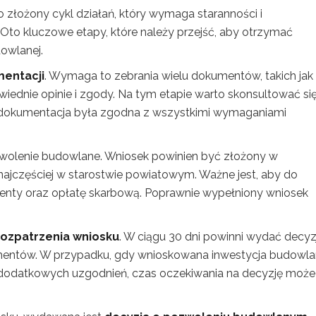
złożony cykl działań, który wymaga staranności i
to kluczowe etapy, które należy przejść, aby otrzymać
owlanej.
entacji
. Wymaga to zebrania wielu dokumentów, takich jak
ednie opinie i zgody. Na tym etapie warto skonsultować się
a dokumentacja była zgodna z wszystkimi wymaganiami
wolenie budowlane. Wniosek powinien być złożony w
 najczęściej w starostwie powiatowym. Ważne jest, aby do
ty oraz opłatę skarbową. Poprawnie wypełniony wniosek
rozpatrzenia wniosku
. W ciągu 30 dni powinni wydać decyz
mentów. W przypadku, gdy wnioskowana inwestycja budowl
odatkowych uzgodnień, czas oczekiwania na decyzję może 