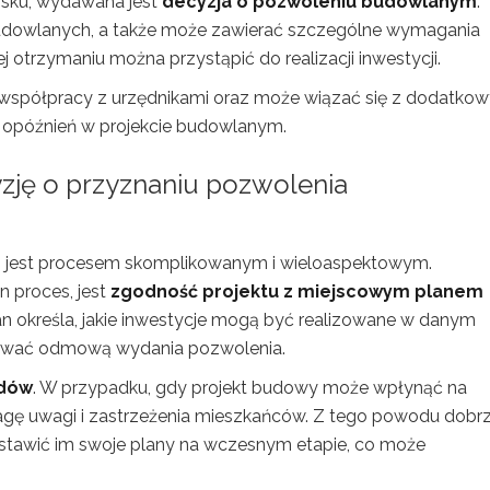
osku, wydawana jest
decyzja o pozwoleniu budowlanym
.
budowlanych, a także może zawierać szczególne wymagania
otrzymaniu można przystąpić do realizacji inwestycji.
 współpracy z urzędnikami oraz może wiązać się z dodatko
ć opóźnień w projekcie budowlanym.
yzję o przyznaniu pozwolenia
 jest procesem skomplikowanym i wieloaspektowym.
n proces, jest
zgodność projektu z miejscowym planem
lan określa, jakie inwestycje mogą być realizowane w danym
tkować odmową wydania pozwolenia.
adów
. W przypadku, gdy projekt budowy może wpłynąć na
wagę uwagi i zastrzeżenia mieszkańców. Z tego powodu dobr
edstawić im swoje plany na wczesnym etapie, co może