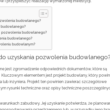
i przyspieszyć realizację wymarzonej inwestycji.
ozwolenia budowlanego?
a budowlanego?
niu pozwolenia budowlanego?
lenia budowlanego?
zwoleniu budowlanym?
 do uzyskania pozwolenia budowlanego
zne jest zgromadzenie odpowiednich dokumentów, które są
Kluczowym elementem jest projekt budowlany, który powin
 lub inżyniera. Projekt ten powinien zawierać szczegółowe
 tym rysunki techniczne oraz opisy techniczne poszczególny
warunkach zabudowy. Jej uzyskanie potwierdza, że planowa
agospodarowania przestrzennego lub, w przypadku jego bra