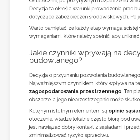
Ostatecznie, po pozytywnym rozpatrzeniu wni
Decyzja ta określa warunki prowadzenia prac 
dotyczące zabezpieczeń środowiskowych. Po jej 
Warto pamiętać, że każdy etap wymaga ścisłej
wymaganiami, które należy spełnić, aby unikną
Jakie czynniki wpływają na dec
budowlanego?
Decyzja o przyznaniu pozwolenia budowlanego
Najważniejszym czynnikiem, który wpływa na te
zagospodarowania przestrzennego
. Ten p
obszarze, a jego nieprzestrzeganie może sku
Kolejnym istotnym elementem są
opinie sąsi
otoczenie, władze lokalne często biorą pod u
jest nawiązać dobry kontakt z sąsiadami i prz
zminimalizować ryzyko sprzeciwu.