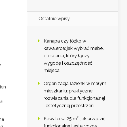
Ostatnie wpisy
Kanapa czy łóżko w
kawalerce: jak wybrać mebel
do spania, który łączy
wygodę i oszczędność
?
miejsca
Organizacja łazienki w małym
ien
mieszkaniu: praktyczne
rozwiązania dla funkcjonalnej
ch
i estetycznej przestrzeni
Kawalerka 25 m²: jak urządzić
na
funkcjonalną i estetyczną
ku,