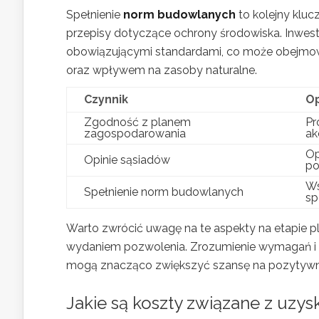
Spełnienie
norm budowlanych
to kolejny kluc
przepisy dotyczące ochrony środowiska. Inwesto
obowiązującymi standardami, co może obejmow
oraz wpływem na zasoby naturalne.
Czynnik
Op
Zgodność z planem
Pr
zagospodarowania
ak
Op
Opinie sąsiadów
po
Ws
Spełnienie norm budowlanych
sp
Warto zwrócić uwagę na te aspekty na etapie 
wydaniem pozwolenia. Zrozumienie wymagań i 
mogą znacząco zwiększyć szansę na pozytywn
Jakie są koszty związane z uz