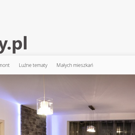
mont
Luźne tematy
Małych mieszkań