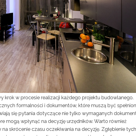
krok w procesie realizacji każdego projektu budowlanego.
licznych formalności i dokumentów, które muszą być spełnion
awiają się pytania dotyczące nie tylko wymaganych dokumen
óre mogą wpłynąć na decyzję urzędników. Warto również
na skrócenie czasu oczekiwania na decyzję. Zgłębienie tyc