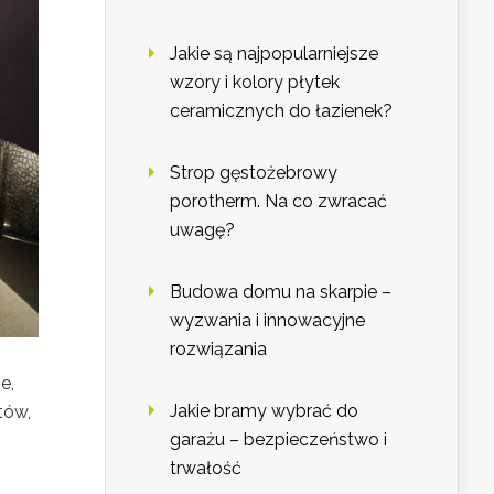
Jakie są najpopularniejsze
wzory i kolory płytek
ceramicznych do łazienek?
Strop gęstożebrowy
porotherm. Na co zwracać
uwagę?
Budowa domu na skarpie –
wyzwania i innowacyjne
rozwiązania
e,
Jakie bramy wybrać do
tów,
garażu – bezpieczeństwo i
trwałość
h