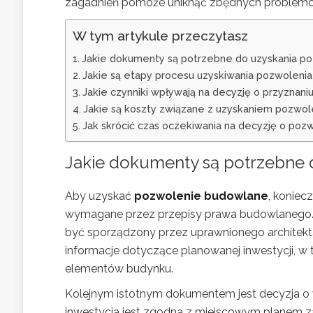
zagadnień pomoże uniknąć zbędnych problemów 
W tym artykule przeczytasz
Jakie dokumenty są potrzebne do uzyskania p
Jakie są etapy procesu uzyskiwania pozwoleni
Jakie czynniki wpływają na decyzję o przyzna
Jakie są koszty związane z uzyskaniem pozwo
Jak skrócić czas oczekiwania na decyzję o po
Jakie dokumenty są potrzebne
Aby uzyskać
pozwolenie budowlane
, koniec
wymagane przez przepisy prawa budowlanego. 
być sporządzony przez uprawnionego architekta
informacje dotyczące planowanej inwestycji, w
elementów budynku.
Kolejnym istotnym dokumentem jest decyzja o 
inwestycja jest zgodna z miejscowym planem z