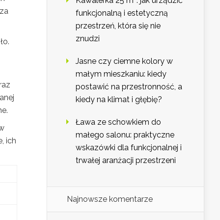
Kawalerka 25 m²: jak urządzić
cza
funkcjonalną i estetyczną
przestrzeń, która się nie
znudzi
ło.
Jasne czy ciemne kolory w
małym mieszkaniu: kiedy
raz
postawić na przestronność, a
anej
kiedy na klimat i głębię?
ne.
Ława ze schowkiem do
ów
małego salonu: praktyczne
, ich
wskazówki dla funkcjonalnej i
trwałej aranżacji przestrzeni
Najnowsze komentarze