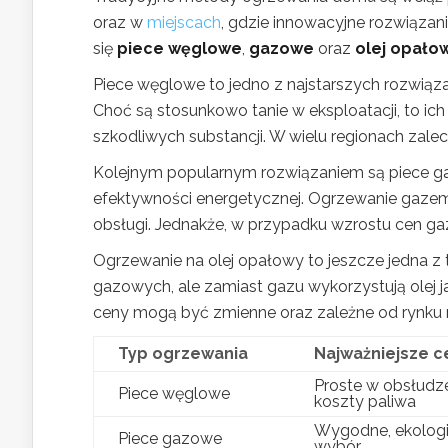
oraz w
miejscach
, gdzie innowacyjne rozwiązan
się
piece węglowe
,
gazowe
oraz
olej opało
Piece węglowe to jedno z najstarszych rozwiązań.
Choć są stosunkowo tanie w eksploatacji, to ic
szkodliwych substancji. W wielu regionach zalec
Kolejnym popularnym rozwiązaniem są piece ga
efektywności energetycznej. Ogrzewanie gaze
obsługi. Jednakże, w przypadku wzrostu cen gaz
Ogrzewanie na olej opałowy to jeszcze jedna z
gazowych, ale zamiast gazu wykorzystują olej j
ceny mogą być zmienne oraz zależne od rynku 
Typ ogrzewania
Najważniejsze c
Proste w obsłudze,
Piece węglowe
koszty paliwa
Wygodne, ekologi
Piece gazowe
wybór