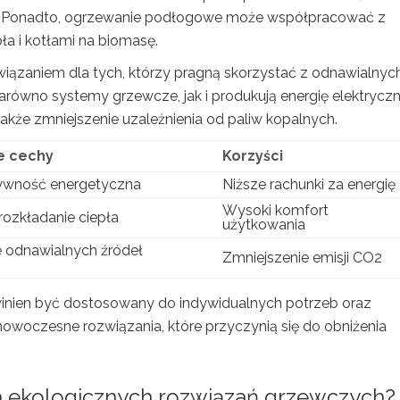
. Ponadto, ogrzewanie podłogowe może współpracować z
ła i kotłami na biomasę.
iązaniem dla tych, którzy pragną skorzystać z odnawialnyc
zarówno systemy grzewcze, jak i produkują energię elektryczn
także zmniejszenie uzależnienia od paliw kopalnych.
e cechy
Korzyści
ywność energetyczna
Niższe rachunki za energię
Wysoki komfort
ozkładanie ciepła
użytkowania
 odnawialnych źródeł
Zmniejszenie emisji CO2
inien być dostosowany do indywidualnych potrzeb oraz
woczesne rozwiązania, które przyczynią się do obniżenia
ia ekologicznych rozwiązań grzewczych?