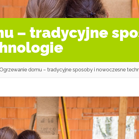
 – tradycyjne spo
hnologie
Ogrzewanie domu – tradycyjne sposoby i nowoczesne techn