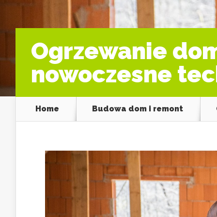
Ogrzewanie domu
nowoczesne tec
Home
Budowa dom i remont