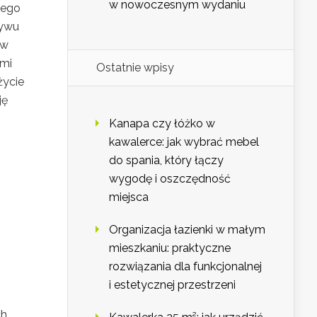
w nowoczesnym wydaniu
iego
ływu
 w
ymi
Ostatnie wpisy
życie
ję
Kanapa czy łóżko w
kawalerce: jak wybrać mebel
do spania, który łączy
wygodę i oszczędność
miejsca
Organizacja łazienki w małym
mieszkaniu: praktyczne
rozwiązania dla funkcjonalnej
i estetycznej przestrzeni
ch