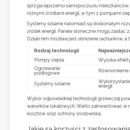
sprzyja lepszemu samopoczuciu mieszkańców
różnymi źródłami energii, w tym z pompami ciep
Systemy solarne natomiast są doskonałym rozw
źródeł energii. Panele słoneczne mogą zasilać 
Dzięki nim możliwe jest obniżenie rachunków, a 
Rodzaj technologii
Najważniejsz
Pompy ciepła
Wysoka efekt
Ogrzewanie
Równomierne r
podłogowe
Wykorzystanie
Systemy solarne
energii
Wybór odpowiedniej technologii grzewczej pow
warunków lokalowych. Warto zainwestować w no
kosztów oraz ochrony środowiska.
Jakie są korzyści z zastosowan