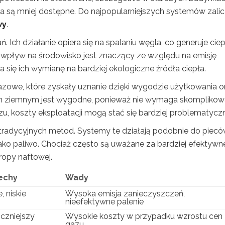
ia są mniej dostępne. Do najpopularniejszych systemów zali
wy
.
 Ich działanie opiera się na spalaniu węgla, co generuje ciep
h wpływ na środowisko jest znaczący ze względu na emisję
a się ich wymianę na bardziej ekologiczne źródła ciepła.
zowe, które zyskały uznanie dzięki wygodzie użytkowania o
m ziemnym jest wygodne, ponieważ nie wymaga skomplikow
u, koszty eksploatacji mogą stać się bardziej problematycz
 tradycyjnych metod. Systemy te działają podobnie do piec
ako paliwo. Chociaż często są uważane za bardziej efektywne
ropy naftowej.
echy
Wady
 niskie
Wysoka emisja zanieczyszczeń,
nieefektywne palenie
czniejszy
Wysokie koszty w przypadku wzrostu cen
gazu