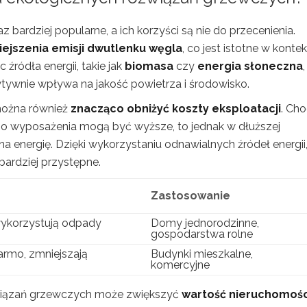
 bardziej popularne, a ich korzyści są nie do przecenienia.
ejszenia emisji dwutlenku węgla
, co jest istotne w konte
źródła energii, takie jak
biomasa
czy
energia słoneczna
,
tywnie wpływa na jakość powietrza i środowisko.
można również
znacząco obniżyć koszty eksploatacji
. Cho
ego wyposażenia mogą być wyższe, to jednak w dłuższej
 energię. Dzięki wykorzystaniu odnawialnych źródeł energii
bardziej przystępne.
Zastosowanie
wykorzystują odpady
Domy jednorodzinne,
gospodarstwa rolne
armo, zmniejszają
Budynki mieszkalne,
komercyjne
wiązań grzewczych może zwiększyć
wartość nieruchomośc