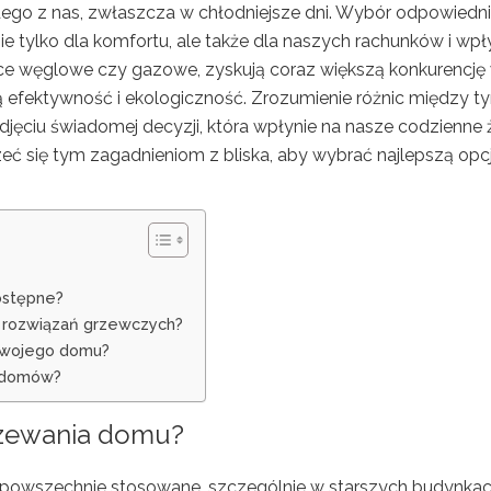
ego z nas, zwłaszcza w chłodniejsze dni. Wybór odpowiedn
 tylko dla komfortu, ale także dla naszych rachunków i wp
iece węglowe czy gazowe, zyskują coraz większą konkurencję
ą efektywność i ekologiczność. Zrozumienie różnic między t
jęciu świadomej decyzji, która wpłynie na nasze codzienne 
zeć się tym zagadnieniom z bliska, aby wybrać najlepszą opc
ostępne?
h rozwiązań grzewczych?
 swojego domu?
u domów?
rzewania domu?
powszechnie stosowane, szczególnie w starszych budynka