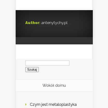
Author:
antenytychy.pl
Szukaj:
Wokół domu
Czym jest metaloplastyka