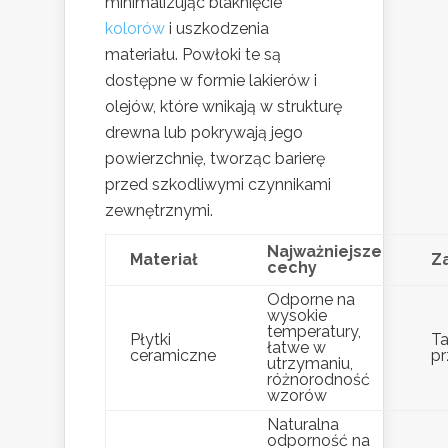
minimalizując blaknięcie
kolorów
i uszkodzenia
materiału. Powłoki te są
dostępne w formie lakierów i
olejów, które wnikają w strukturę
drewna lub pokrywają jego
powierzchnię, tworząc barierę
przed szkodliwymi czynnikami
zewnętrznymi.
Najważniejsze
Materiał
Z
cechy
Odporne na
wysokie
temperatury,
Płytki
Ta
łatwe w
ceramiczne
pr
utrzymaniu,
różnorodność
wzorów
Naturalna
odporność na