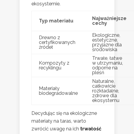
ekosystemie.
Najważniejsze
Typ materiału
cechy
Ekologiczne,
Drewno z
estetyczne,
certyfikowanych
przyjazne dla
źródeł
środowiska
Trwałe, łatwe
Kompozyty z
w utrzymaniu,
recyklingu
odporne na
pleśń
Naturalne,
całkowicie
Materiały
rozkładalne,
biodegradowalne
zdrowe dla
ekosystemu
Decydując się na ekologiczne
materiały na taras, warto
zwrócić uwagę na ich
trwałość