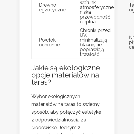
warunki
Drewno
Ta
atmosferyczne,
egzotyczne
o
niska
przewodność
cieplna
Chronią przed
UV,
Na
Powłoki
minimalizują
pł
ochronne
blaknięcie,
c
poprawiają
trwałość
Jakie są ekologiczne
opcje materiałów na
taras?
Wybór ekologicznych
materiałów na taras to świetny
sposób, aby połączyć estetykę
z odpowiedzialnością za
środowisko. Jednym z