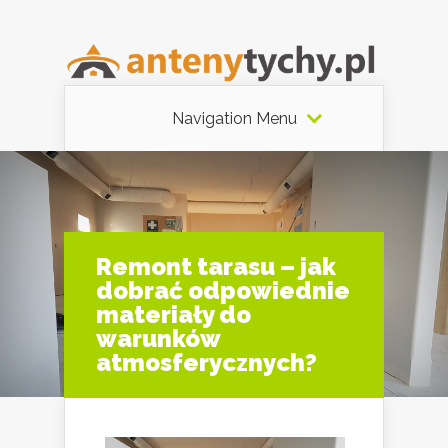
Navigation Menu
Remont tarasu – jak
dobrać odpowiednie
materiały do
warunków
atmosferycznych?