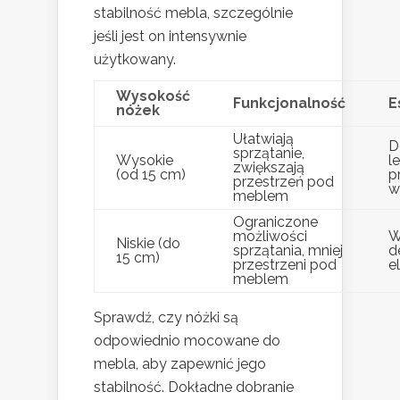
stabilność mebla, szczególnie
jeśli jest on intensywnie
użytkowany.
Wysokość
Funkcjonalność
E
nóżek
Ułatwiają
D
sprzątanie,
Wysokie
l
zwiększają
(od 15 cm)
p
przestrzeń pod
w
meblem
Ograniczone
możliwości
W
Niskie (do
sprzątania, mniej
d
15 cm)
przestrzeni pod
e
meblem
Sprawdź, czy nóżki są
odpowiednio mocowane do
mebla, aby zapewnić jego
stabilność. Dokładne dobranie