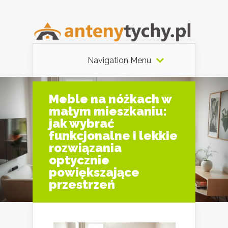
Navigation Menu
Meble na nóżkach w
małym mieszkaniu:
jak wybrać
funkcjonalne i lekkie
rozwiązania
optycznie
powiększające
przestrzeń